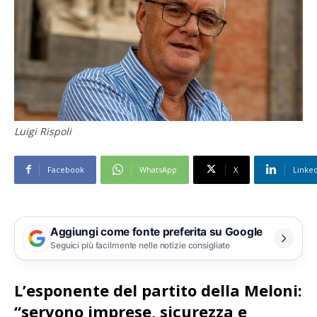
Luigi Rispoli
Facebook
WhatsApp
X
Linke
Aggiungi come fonte preferita su Google
Seguici più facilmente nelle notizie consigliate
L’esponente del partito della Meloni:
“servono imprese, sicurezza e