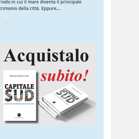
riodo in cui il mare diventa il principale
trimonio della città. Eppure,...