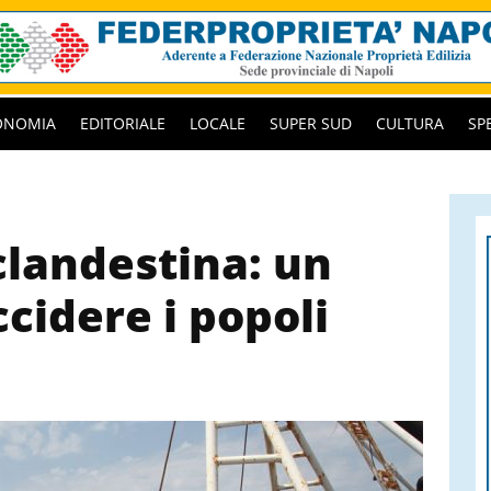
ONOMIA
EDITORIALE
LOCALE
SUPER SUD
CULTURA
SP
landestina: un
cidere i popoli