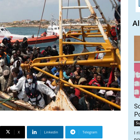
Al
Sc
Pd
Su
X
Linkedin
Telegram
I 
po