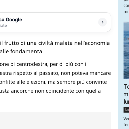
co
mi
 su Google
liate
 il frutto di una civiltà malata nell’economia
 dalle fondamenta
ione di centrodestra, per di più con il
estra rispetto al passato, non poteva mancare
onfitte alle elezioni, ma sempre più convinte
To
iusta ancorché non coincidente con quella
ma
lu
Lo
Ve
fe