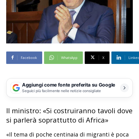
Facebook
WhatsApp
X
Linke
Aggiungi come fonte preferita su Google
Seguici più facilmente nelle notizie consigliate
Il ministro: «Si costruiranno tavoli dove
si parlerà soprattutto di Africa»
«Il tema di poche centinaia di migranti è poca