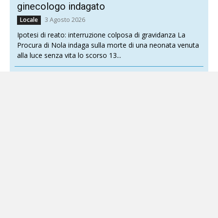
ginecologo indagato
3 Agosto 2026
Locale
Ipotesi di reato: interruzione colposa di gravidanza La
Procura di Nola indaga sulla morte di una neonata venuta
alla luce senza vita lo scorso 13...
Fiume Sarno, pubblicata la gara da 407
milioni per vasche, dragaggi e sicurezza