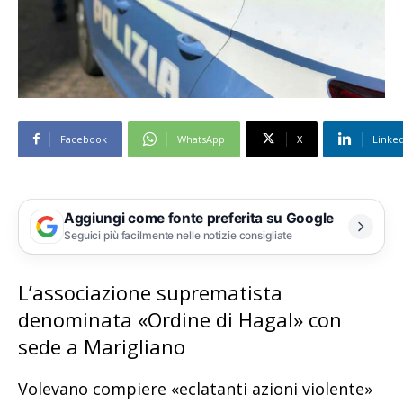
Facebook
WhatsApp
X
Linke
Aggiungi come fonte preferita su Google
Seguici più facilmente nelle notizie consigliate
L’associazione suprematista
denominata «Ordine di Hagal» con
sede a Marigliano
Volevano compiere «eclatanti azioni violente»