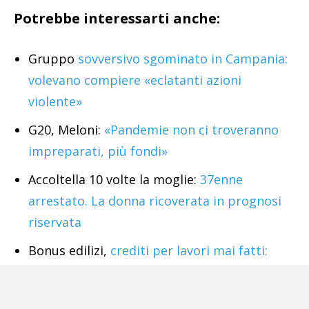
Potrebbe interessarti anche:
Gruppo
sovversivo sgominato in Campania:
volevano compiere «eclatanti azioni
violente»
G20, Meloni:
«Pandemie non ci troveranno
impreparati, più fondi»
Accoltella 10 volte la moglie:
37enne
arrestato. La donna ricoverata in prognosi
riservata
Bonus edilizi,
crediti per lavori mai fatti:
sequestri da 17,5 milioni di euro
Governo,
Giorgia Meloni vede i leader