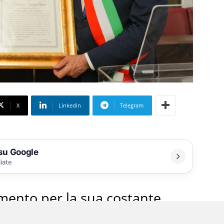
X
Linkedin
Telegram
 su Google
liate
amento per la sua costante