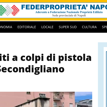
ONOMIA
EDITORIALE
LOCALE
SUPER SUD
CULTURA
SP
ti a colpi di pistola
 Secondigliano