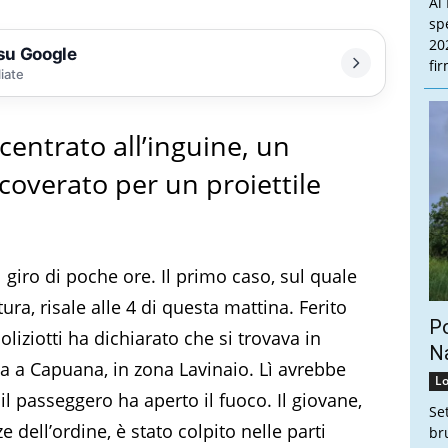
Al
sp
20
 su Google
fi
liate
entrato all’inguine, un
overato per un proiettile
 giro di poche ore. Il primo caso, sul quale
ra, risale alle 4 di questa mattina. Ferito
Po
iziotti ha dichiarato che si trovava in
Na
na a Capuana, in zona Lavinaio. Lì avrebbe
Lo
il passeggero ha aperto il fuoco. Il giovane,
Se
e dell’ordine, è stato colpito nelle parti
br