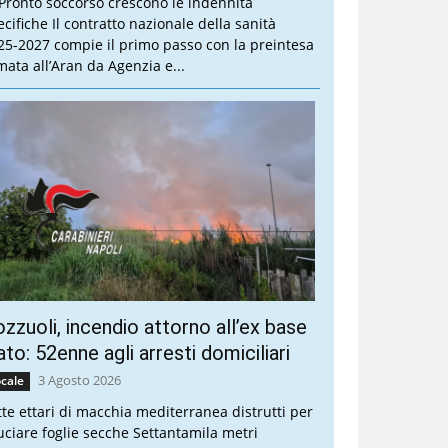
 Pronto soccorso crescono le indennità
ecifiche Il contratto nazionale della sanità
25-2027 compie il primo passo con la preintesa
rmata all’Aran da Agenzia e...
zzuoli, incendio attorno all’ex base
to: 52enne agli arresti domiciliari
3 Agosto 2026
cale
tte ettari di macchia mediterranea distrutti per
uciare foglie secche Settantamila metri