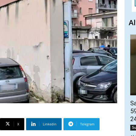
Al
Sa
59
2
X
Linkedin
Telegram
Su