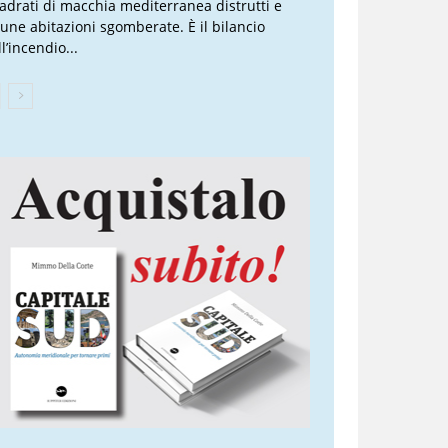
adrati di macchia mediterranea distrutti e
cune abitazioni sgomberate. È il bilancio
l’incendio...