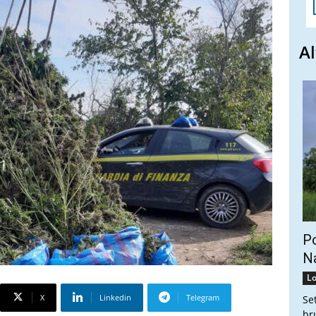
Al
Po
Na
Lo
X
Linkedin
Telegram
Se
br