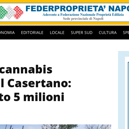
ONOMIA
EDITORIALE
LOCALE
SUPER SUD
CULTURA
SP
 cannabis
l Casertano:
o 5 milioni