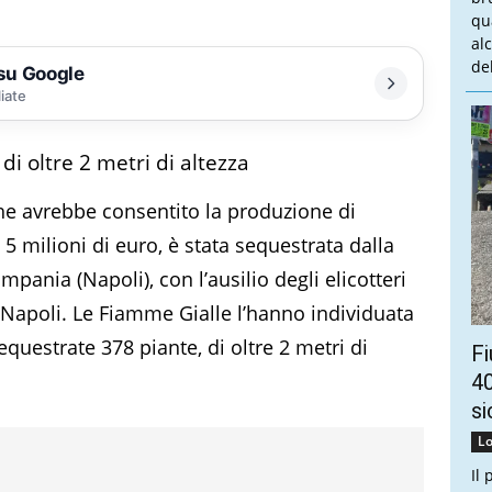
qu
al
del
 su Google
liate
i oltre 2 metri di altezza
he avrebbe consentito la produzione di
5 milioni di euro, è stata sequestrata dalla
pania (Napoli), con l’ausilio degli elicotteri
Napoli. Le Fiamme Gialle l’hanno individuata
questrate 378 piante, di oltre 2 metri di
Fi
40
si
Lo
Il 