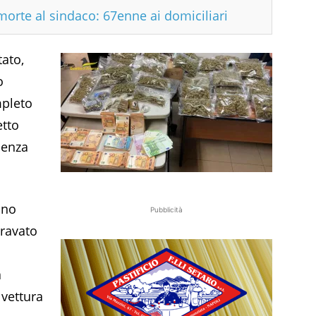
morte al sindaco: 67enne ai domiciliari
tato,
o
mpleto
etto
senza
nno
Pubblicità
gravato
a
 vettura