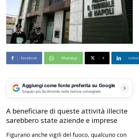
Facebook
WhatsApp
X
Linke
Aggiungi come fonte preferita su Google
Seguici più facilmente nelle notizie consigliate
A beneficiare di queste attività illecite
sarebbero state aziende e imprese
Figurano anche vigili del fuoco, qualcuno con