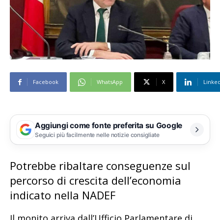
Facebook
WhatsApp
X
Linke
Aggiungi come fonte preferita su Google
Seguici più facilmente nelle notizie consigliate
Potrebbe ribaltare conseguenze sul
percorso di crescita dell’economia
indicato nella NADEF
Il monito arriva dall’Ufficio Parlamentare di