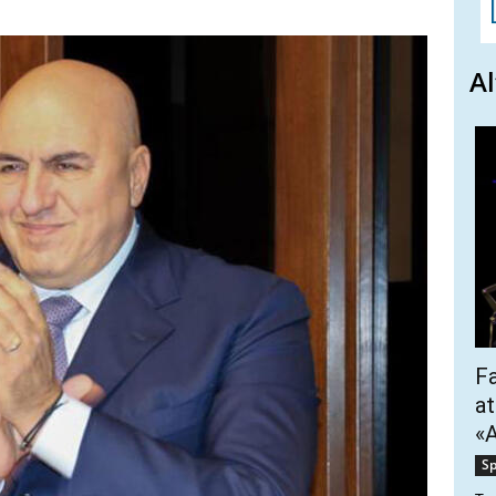
Al
Fa
at
«A
Sp