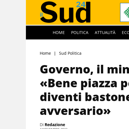
HOME
POLITICA
ATTUALITÀ
EC
Home
Sud Politica
Governo, il min
«Bene piazza p
diventi bastone
avversario»
Di
Redazione