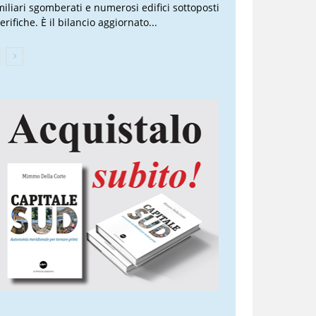
miliari sgomberati e numerosi edifici sottoposti
erifiche. È il bilancio aggiornato...