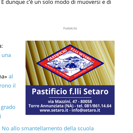
to. E dunque c’è un solo modo di muoversi e di
Pubblicità
a:
n una
ina»
al
rono il
 grado
i
.
No allo smantellamento della scuola