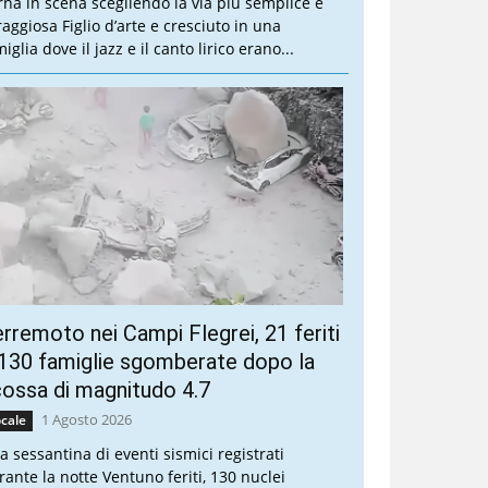
rna in scena scegliendo la via più semplice e
raggiosa Figlio d’arte e cresciuto in una
iglia dove il jazz e il canto lirico erano...
rremoto nei Campi Flegrei, 21 feriti
130 famiglie sgomberate dopo la
ossa di magnitudo 4.7
1 Agosto 2026
cale
a sessantina di eventi sismici registrati
rante la notte Ventuno feriti, 130 nuclei