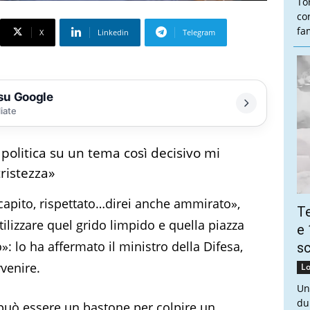
To
co
fam
X
Linkedin
Telegram
 su Google
liate
politica su un tema così decisivo mi
ristezza»
 capito, rispettato…direi anche ammirato»,
Te
ilizzare quel grido limpido e quella piazza
e 
o»: lo ha affermato il ministro della Difesa,
sc
vvenire.
Lo
Un
du
può essere un bastone per colpire un