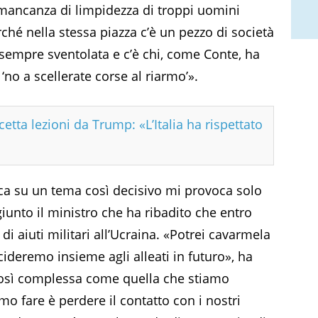
e mancanza di limpidezza di troppi uomini
erché nella stessa piazza c’è un pezzo di società
a sempre sventolata e c’è chi, come Conte, ha
‘no a scellerate corse al riarmo’».
etta lezioni da Trump: «L’Italia ha rispettato
ca su un tema così decisivo mi provoca solo
giunto il ministro che ha ribadito che entro
i aiuti militari all’Ucraina. «Potrei cavarmela
deremo insieme agli alleati in futuro», ha
così complessa come quella che stiamo
o fare è perdere il contatto con i nostri