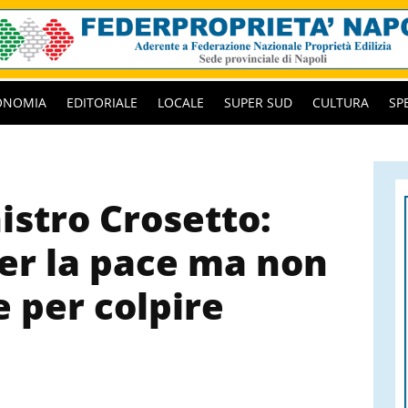
ONOMIA
EDITORIALE
LOCALE
SUPER SUD
CULTURA
SP
istro Crosetto:
er la pace ma non
 per colpire