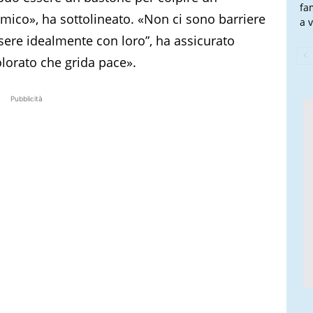
fa
emico», ha sottolineato. «Non ci sono barriere
a v
sere idealmente con loro”, ha assicurato
lorato che grida pace».
Pubblicità