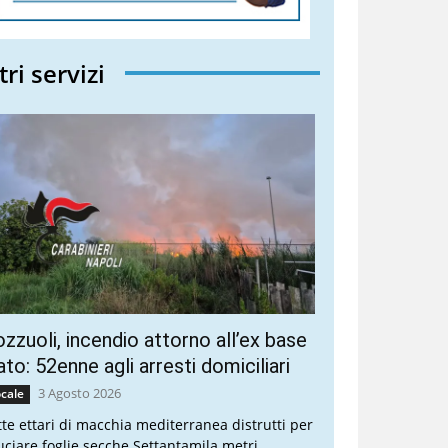
tri servizi
zzuoli, incendio attorno all’ex base
to: 52enne agli arresti domiciliari
3 Agosto 2026
cale
tte ettari di macchia mediterranea distrutti per
uciare foglie secche Settantamila metri