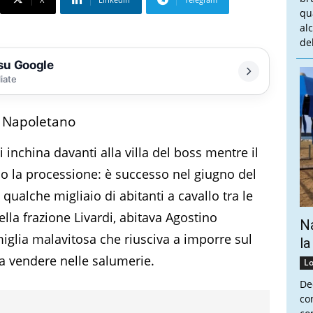
qu
al
del
 su Google
liate
l Napoletano
 inchina davanti alla villa del boss mentre il
o la processione: è successo nel giugno del
qualche migliaio di abitanti a cavallo tra le
ella frazione Livardi, abitava Agostino
Na
lia malavitosa che riusciva a imporre sul
la
 da vendere nelle salumerie.
Lo
De
co