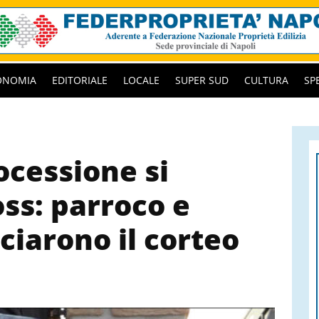
ONOMIA
EDITORIALE
LOCALE
SUPER SUD
CULTURA
SP
cessione si
ss: parroco e
ciarono il corteo