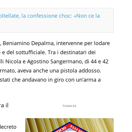
oltellate, la confessione choc: «Non ce la
ca, Beniamino Depalma, intervenne per lodare
 del sottufficiale. Tra i destinatari dei
lli Nicola e Agostino Sangermano, di 44 e 42
ermato, aveva anche una pistola addosso.
tati che andavano in giro con un’arma a
a il
Pubblicità
decreto