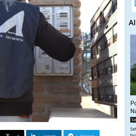
Al
Po
Na
Lo
Se
br
X
Linkedin
Telegram