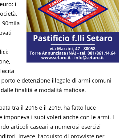
euro: i
società,
ri 90mila
ovati
ici:
one,
lecita
e porto e detenzione illegale di armi comuni
 dalle finalità e modalità mafiose.
ppata tra il 2016 e il 2019, ha fatto luce
he imponeva i suoi voleri anche con le armi. I
o articoli caseari a numerosi esercizi
itori, invece, l’acquisto di provviste per