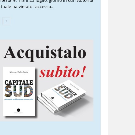
testare. Tra il 23 luglio, giorno in cui l’Autorità
tuale ha vietato l’accesso...