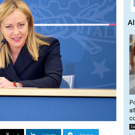
Al
Po
al
c
Lo
X
Linkedin
Telegram