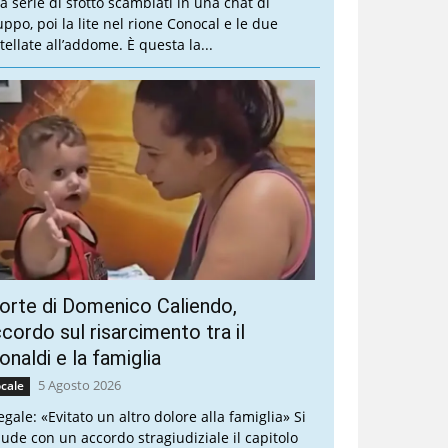
a serie di sfottò scambiati in una chat di
uppo, poi la lite nel rione Conocal e le due
tellate all’addome. È questa la...
rte di Domenico Caliendo,
cordo sul risarcimento tra il
naldi e la famiglia
5 Agosto 2026
cale
legale: «Evitato un altro dolore alla famiglia» Si
iude con un accordo stragiudiziale il capitolo