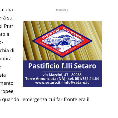
ra una
Pubblicità
rrà sul
l Pnrr,
ato a
o-
chia di
antirà,
e
sia
amento
uropee,
 quando l’emergenza cui far fronte era il