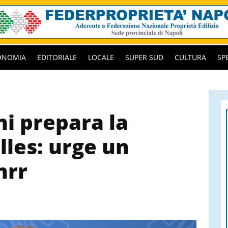
ONOMIA
EDITORIALE
LOCALE
SUPER SUD
CULTURA
SP
i prepara la
lles: urge un
nrr