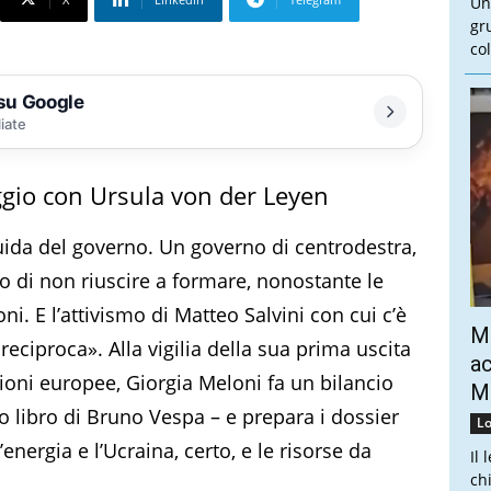
Un
gr
col
 su Google
liate
iggio con Ursula von der Leyen
guida del governo. Un governo di centrodestra,
 di non riuscire a formare, nonostante le
i. E l’attivismo di Matteo Salvini con cui c’è
Mo
eciproca». Alla vigilia della sua prima uscita
ac
uzioni europee, Giorgia Meloni fa un bilancio
Mo
vo libro di Bruno Vespa – e prepara i dossier
Lo
energia e l’Ucraina, certo, e le risorse da
Il 
ch