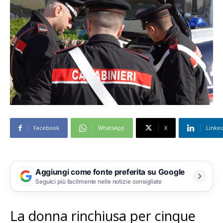
Facebook
WhatsApp
X
Linke
Aggiungi come fonte preferita su Google
Seguici più facilmente nelle notizie consigliate
La donna rinchiusa per cinque