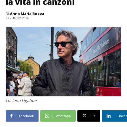
la vita in canzoni
Di
Anna Maria Bozza
6 GIUGNO 2026
Luciano Ligabue
Facebook
WhatsApp
X
Linke