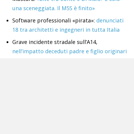
una sceneggiata. Il M5S è finito»
Software professionali «pirata»:
denunciati
18 tra architetti e ingegneri in tutta Italia
Grave incidente stradale sull’A14,
nell’impatto deceduti padre e figlio originari
di Napoli
Bugie, arroganze e impegni disattesi:
hanno
rotto il patto sociale fra Istituzioni e
cittadini
Latitante del clan della «167»
arrestato da
carabinieri travestiti da bagnanti