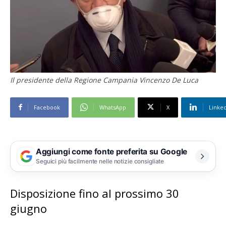
Il presidente della Regione Campania Vincenzo De Luca
Facebook
WhatsApp
X
Linke
Aggiungi come fonte preferita su Google
Seguici più facilmente nelle notizie consigliate
Disposizione fino al prossimo 30
giugno