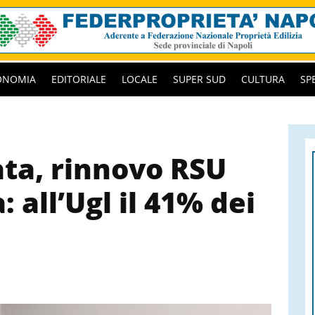
ONOMIA
EDITORIALE
LOCALE
SUPER SUD
CULTURA
SP
ta, rinnovo RSU
 all’Ugl il 41% dei