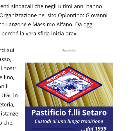
genti sindacali che negli ultimi anni hanno
a Organizzazione nel sito Oplontino: Giovanni
sco Lanzone e Massimo Alfano. Da oggi
erché la vera sfida inizia ora».
ci sui
Pubblicità
asso,
I nostri
llino,
n il
e UGL in
eteria,
 istanze
o che,