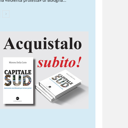
lla «violenta protesta» di Bologna...