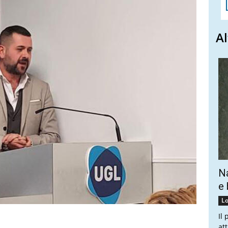
Al
Na
e 
Lo
Il
at