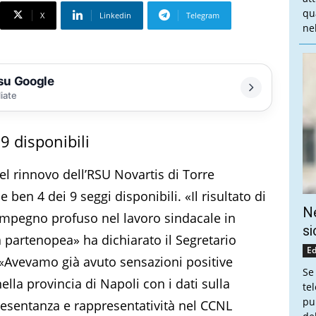
qu
X
Linkedin
Telegram
nel
 su Google
liate
 9 disponibili
l rinnovo dell’RSU Novartis di Torre
 ben 4 dei 9 seggi disponibili. «Il risultato di
Ne
de impegno profuso nel lavoro sindacale in
si
a partenopea» ha dichiarato il Segretario
Ed
 «Avevamo già avuto sensazioni positive
Se
nella provincia di Napoli con i dati sulla
te
pu
resentanza e rappresentatività nel CCNL