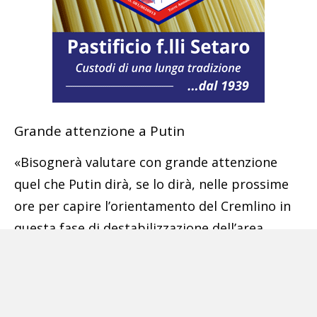
Grande attenzione a Putin
«Bisognerà valutare con grande attenzione
quel che Putin dirà, se lo dirà, nelle prossime
ore per capire l’orientamento del Cremlino in
questa fase di destabilizzazione dell’area
cerniera tra Est e Ovest del pianeta – ha
proseguito l’avvocato Tirelli –. Se il leader
russo non condannerà fermamente l’attacco
proditorio di Hamas, sposandone anzi le