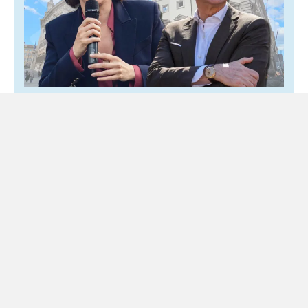
Nel centrosinistra Conte prova a dettare la
linea, Schlein lo blocca: «Non funziona
così»
4 Agosto 2026
Sud Politica
Per il leader M5S chi vince le primarie comanda Il
centrosinistra chiede fiducia per guidare l’Italia, ma non sa
ancora quale Italia porterebbe in Europa....