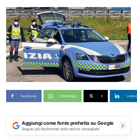
Facebook
WhatsApp
X
Linke
Aggiungi come fonte preferita su Google
Seguici più facilmente nelle notizie consigliate