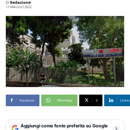
Di
Redazione
17 MAGGIO 2022
Facebook
WhatsApp
X
Linke
Aggiungi come fonte preferita su Google