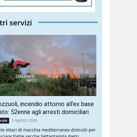
tri servizi
zzuoli, incendio attorno all’ex base
to: 52enne agli arresti domiciliari
3 Agosto 2026
cale
tte ettari di macchia mediterranea distrutti per
uciare foglie secche Settantamila metri