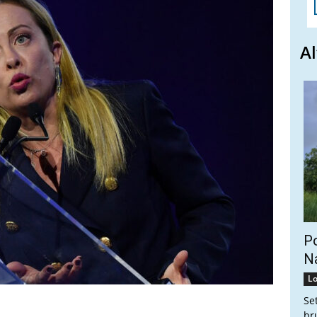
Al
Po
Na
Lo
Se
br