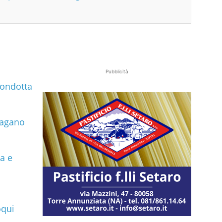
Pubblicità
condotta
pagano
a e
oqui