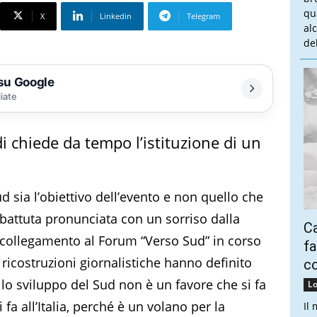
qu
X
Linkedin
Telegram
al
del
 su Google
liate
«Fdi chiede da tempo l’istituzione di un
d sia l’obiettivo dell’evento e non quello che
a battuta pronunciata con un sorriso dalla
Ca
eocollegamento al Forum “Verso Sud” in corso
fa
 ricostruzioni giornalistiche hanno definito
co
lo sviluppo del Sud non è un favore che si fa
Lo
a all’Italia, perché è un volano per la
Il