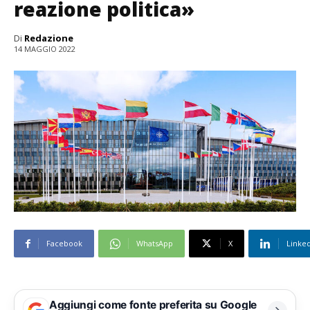
reazione politica»
Di
Redazione
14 MAGGIO 2022
Facebook
WhatsApp
X
Linke
Aggiungi come fonte preferita su Google