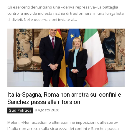
Gli esercenti denunciano una «deriva repressiva» La battaglia
contro la movida molesta rischia di trasformarsi in una lunga lista
di divieti. Nelle osservazioni inviate al...
Italia-Spagna, Roma non arretra sui confini e
Sanchez passa alle ritorsioni
8 Agosto 2026
Sud Politica
Meloni: «Non accettiamo ultimatum né imposizioni dall’estero»
L’Italia non arretra sulla sicurezza dei confini e Sanchez passa