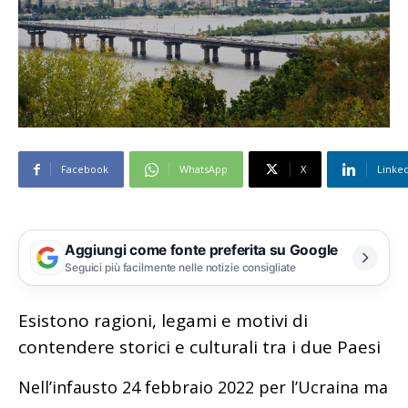
Facebook
WhatsApp
X
Linke
Aggiungi come fonte preferita su Google
Seguici più facilmente nelle notizie consigliate
Esistono ragioni, legami e motivi di
contendere storici e culturali tra i due Paesi
Nell’infausto 24 febbraio 2022 per l’Ucraina ma