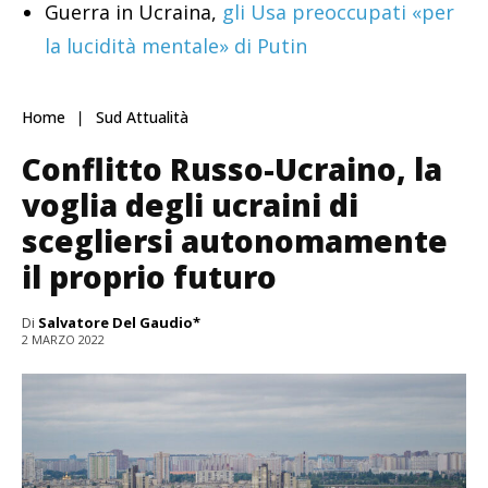
Guerra in Ucraina,
gli Usa preoccupati «per
la lucidità mentale» di Putin
Home
Sud Attualità
Conflitto Russo-Ucraino, la
voglia degli ucraini di
scegliersi autonomamente
il proprio futuro
Di
Salvatore Del Gaudio*
2 MARZO 2022