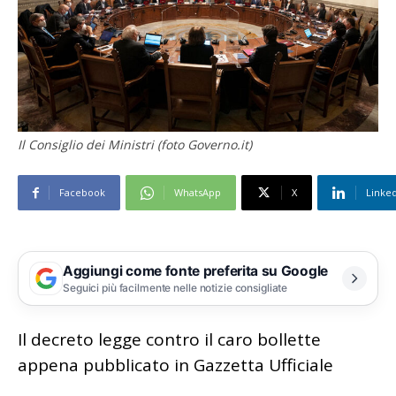
Il Consiglio dei Ministri (foto Governo.it)
Facebook
WhatsApp
X
Linke
Aggiungi come fonte preferita su Google
Seguici più facilmente nelle notizie consigliate
Il decreto legge contro il caro bollette
appena pubblicato in Gazzetta Ufficiale