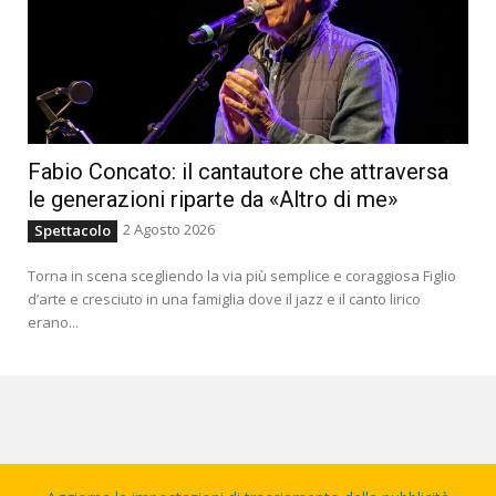
Fabio Concato: il cantautore che attraversa
le generazioni riparte da «Altro di me»
2 Agosto 2026
Spettacolo
Torna in scena scegliendo la via più semplice e coraggiosa Figlio
d’arte e cresciuto in una famiglia dove il jazz e il canto lirico
erano...