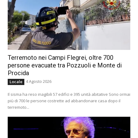
Terremoto nei Campi Flegrei, oltre 700
persone evacuate tra Pozzuoli e Monte di
Procida
4 Agosto 2026
Locale
Il sisma ha reso inagibili 57 edifici e 395 unità abitative Sono ormai
più di 700 le persone costrette ad abbandonare casa dopo il
terremoto...