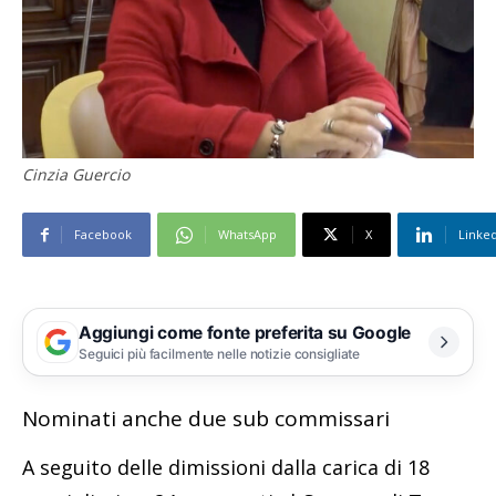
Cinzia Guercio
Facebook
WhatsApp
X
Linke
Aggiungi come fonte preferita su Google
Seguici più facilmente nelle notizie consigliate
Nominati anche due sub commissari
A seguito delle dimissioni dalla carica di 18