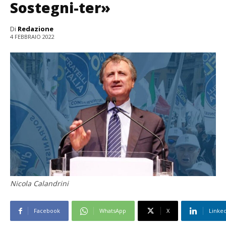
Sostegni-ter»
Di
Redazione
4 FEBBRAIO 2022
Nicola Calandrini
Facebook
WhatsApp
X
Linke