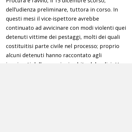
Procura e l’avvio, il 15 dicembre scorso,
dell’udienza preliminare, tuttora in corso. In
questi mesi il vice-ispettore avrebbe
continuato ad avvicinare con modi violenti quei
detenuti vittime dei pestaggi, molti dei quali
costituitisi parte civile nel processo; proprio
alcuni detenuti hanno raccontato agli
inquirenti delle pressioni subite dal poliziotto
per ritrattare le accuse a suo carico.
L’ultimo approccio tentato dal poliziotto
sarebbe avvenuto appena nel dicembre
scorso, dopo l’inizio dell’udienza preliminare.
Con il vice-ispettore oggi sospeso sono in
totale 108 gli agenti della penitenziaria e