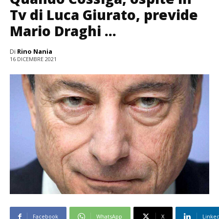
Tv di Luca Giurato, previde
Mario Draghi …
Di
Rino Nania
16 DICEMBRE 2021
Facebook
WhatsApp
X
Linke