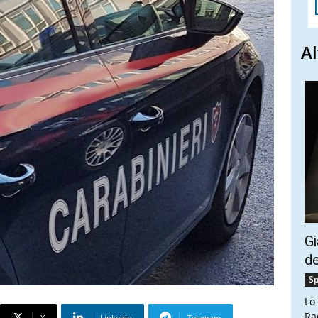
Al
Gi
de
Sp
Lo
Ra
X
Linkedin
Telegram