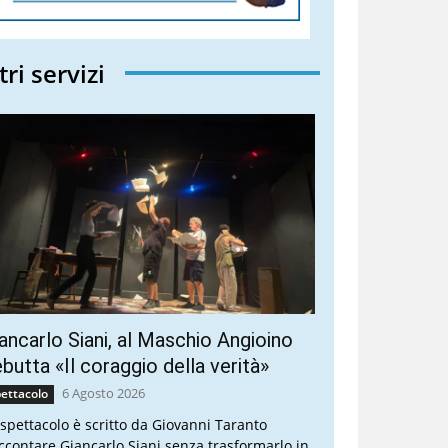
tri servizi
ancarlo Siani, al Maschio Angioino
butta «Il coraggio della verità»
6 Agosto 2026
ettacolo
 spettacolo è scritto da Giovanni Taranto
ccontare Giancarlo Siani senza trasformarlo in