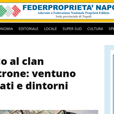
ONOMIA
EDITORIALE
LOCALE
SUPER SUD
CULTURA
SP
o al clan
rone: ventuno
ati e dintorni