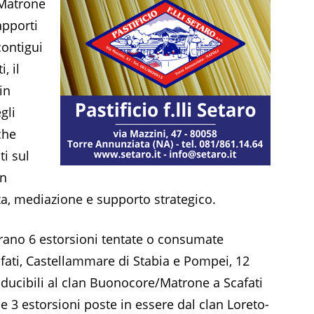
 Matrone
apporti
contigui
, il
 in
gli
che
ti sul
un
za, mediazione e supporto strategico.
igurano 6 estorsioni tentate o consumate
afati, Castellammare di Stabia e Pompei, 12
ducibili al clan Buonocore/Matrone a Scafati
 e 3 estorsioni poste in essere dal clan Loreto-