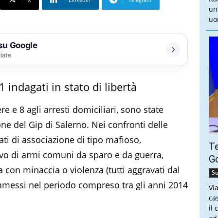
un
uo
 su Google
liate
1 indagati in stato di libertà
e e 8 agli arresti domiciliari, sono state
one del Gip di Salerno. Nei confronti delle
ati di associazione di tipo mafioso,
Te
ivo di armi comuni da sparo e da guerra,
Go
a con minaccia o violenza (tutti aggravati dal
Su
mmessi nel periodo compreso tra gli anni 2014
Vi
ca
il