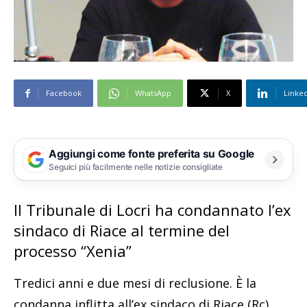
Facebook
WhatsApp
X
Linke
Aggiungi come fonte preferita su Google
Seguici più facilmente nelle notizie consigliate
Il Tribunale di Locri ha condannato l’ex
sindaco di Riace al termine del
processo “Xenia”
Tredici anni e due mesi di reclusione. È la
condanna inflitta all’ex sindaco di Riace (Rc),