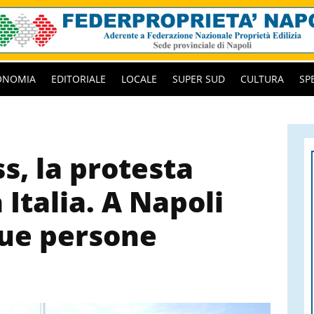
ONOMIA
EDITORIALE
LOCALE
SUPER SUD
CULTURA
SP
s, la protesta
a Italia. A Napoli
due persone