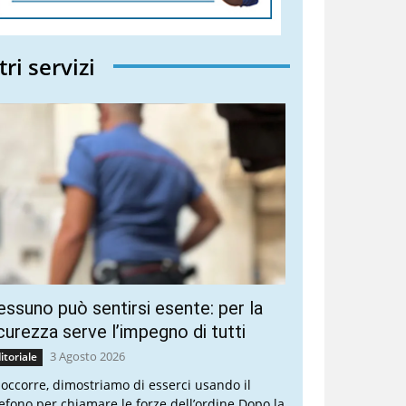
tri servizi
ssuno può sentirsi esente: per la
curezza serve l’impegno di tutti
3 Agosto 2026
itoriale
 occorre, dimostriamo di esserci usando il
lefono per chiamare le forze dell’ordine Dopo la