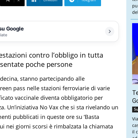
pu
de
 su Google
liate
stazioni contro l’obbligo in tutta
esentate poche persone
decina, stanno partecipando alle
reen pass nelle stazioni ferroviarie di varie
Te
rtificato vaccinale diventa obbligatorio per
Go
za. Un’iniziativa No Vax che si sta rivelando un
Su
ti pubblicati in queste ore su ‘Basta
Vi
ca
cui nei giorni scorsi è rimbalzata la chiamata
il