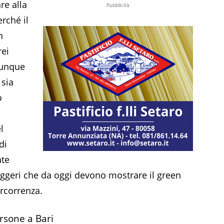
re alla
Pubblicità
rché il
n
rei
munque
 sia
o
l
di
ate
seggeri che da oggi devono mostrare il green
ercorrenza.
rsone a Bari