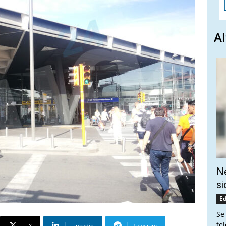
Al
Ne
si
Ed
Se
te
X
Linkedin
Telegram