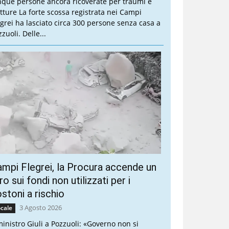
nque persone ancora ricoverate per traumi e
atture La forte scossa registrata nei Campi
egrei ha lasciato circa 300 persone senza casa a
zuoli. Delle...
mpi Flegrei, la Procura accende un
ro sui fondi non utilizzati per i
stoni a rischio
3 Agosto 2026
cale
 ministro Giuli a Pozzuoli: «Governo non si