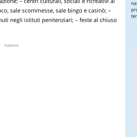
ione; – centri culturali, sociali e ricreativi al
na
ioco, sale scommesse, sale bingo e casinò; –
pr
te
uti negli istituti penitenziari; – feste al chiuso
Pubblicità