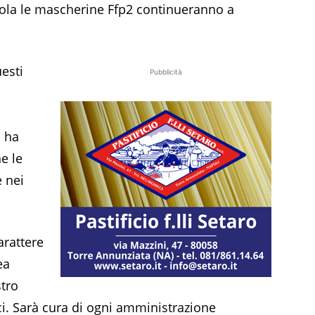
cuola le mascherine Ffp2 continueranno a
uesti
Pubblicità
a ha
he le
 nei
arattere
ea
stro
ci. Sarà cura di ogni amministrazione