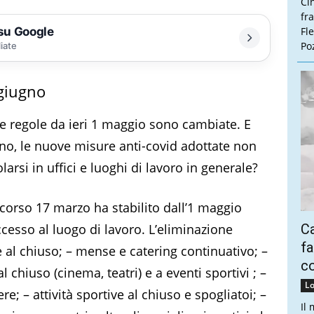
Ci
fr
 su Google
Fl
Poz
liate
 giugno
e regole da ieri 1 maggio sono cambiate. E
no, le nuove misure anti-covid adottate non
si in uffici e luoghi di lavoro in generale?
scorso 17 marzo ha stabilito dall’1 maggio
ccesso al luogo di lavoro. L’eliminazione
Ca
fa
 al chiuso; – mense e catering continuativo; –
co
l chiuso (cinema, teatri) e a eventi sportivi ; –
Lo
re; – attività sportive al chiuso e spogliatoi; –
Il