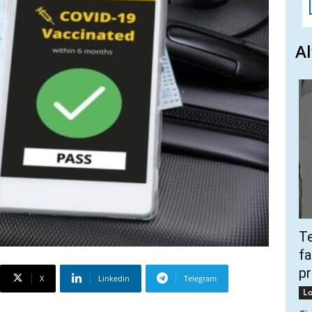
Al
Te
fa
pr
X
Linkedin
Telegram
Lo