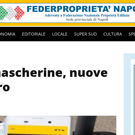
ONOMIA
EDITORIALE
LOCALE
SUPER SUD
CULTURA
SP
mascherine, nuove
ro