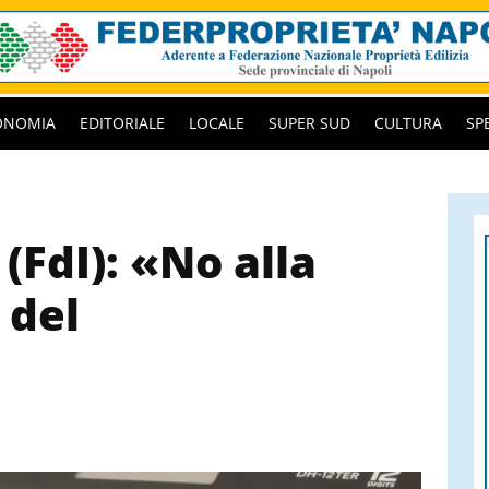
ONOMIA
EDITORIALE
LOCALE
SUPER SUD
CULTURA
SP
 (FdI): «No alla
 del