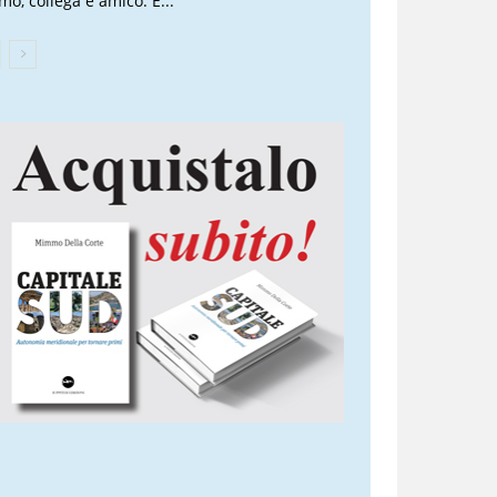
mo, collega e amico. È...