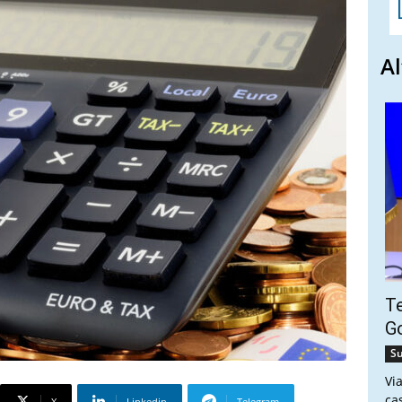
Al
Te
Go
Su
Vi
ca
X
Linkedin
Telegram