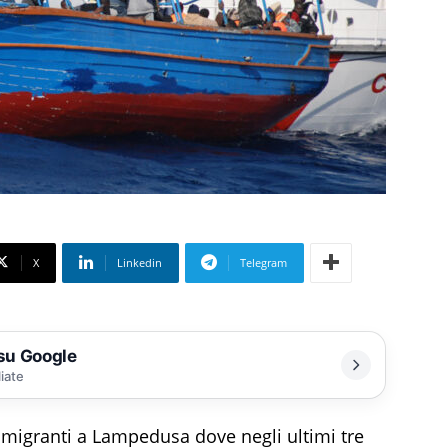
X
Linkedin
Telegram
 su Google
liate
i migranti a Lampedusa dove negli ultimi tre