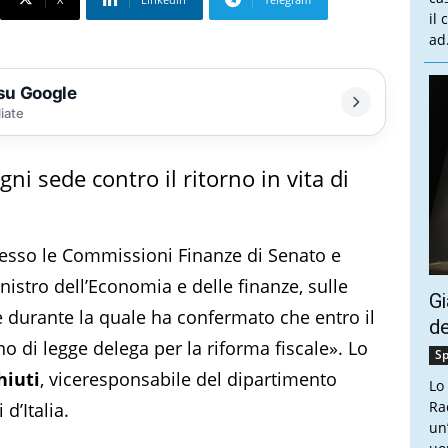
il
ad.
 su Google
liate
ogni sede contro il ritorno in vita di
presso le Commissioni Finanze di Senato e
nistro dell’Economia e delle finanze, sulle
Gi
le durante la quale ha confermato che entro il
de
o di legge delega per la riforma fiscale». Lo
Sp
hiuti
, viceresponsabile del dipartimento
Lo
Ra
d’Italia.
un