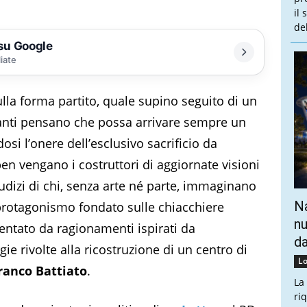
il
de
 su Google
liate
ulla forma partito, quale supino seguito di un
anti pensano che possa arrivare sempre un
i l’onere dell’esclusivo sacrificio da
 ben vengano i costruttori di aggiornate visioni
udizi di chi, senza arte né parte, immaginano
Na
 protagonismo fondato sulle chiacchiere
nu
entato da ragionamenti ispirati da
da
e rivolte alla ricostruzione di un centro di
Lo
ranco Battiato
.
La
ri