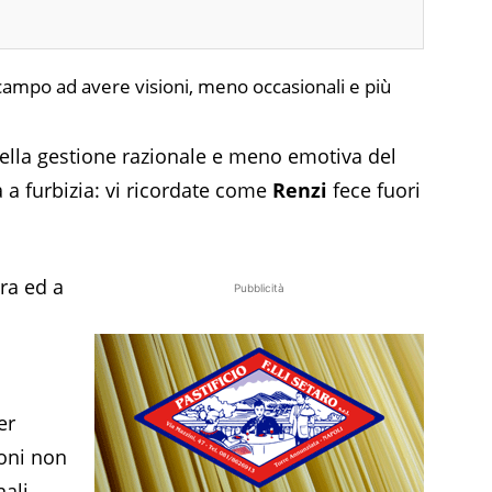
n campo ad avere visioni, meno occasionali e più
 nella gestione razionale e meno emotiva del
a a furbizia: vi ricordate come
Renzi
fece fuori
ra ed a
Pubblicità
er
ioni non
ali,