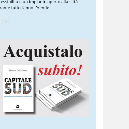
cessibilità e un impianto aperto alla città
rante tutto l’anno. Prende...