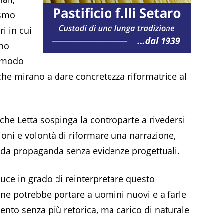
asmo
i in cui
ano
n modo
che mirano a dare concretezza riformatrice al
che Letta sospinga la controparte a rivedersi
oni e volontà di riformare una narrazione,
ta da propaganda senza evidenze progettuali.
luce in grado di reinterpretare questo
one potrebbe portare a uomini nuovi e a farle
nto senza più retorica, ma carico di naturale