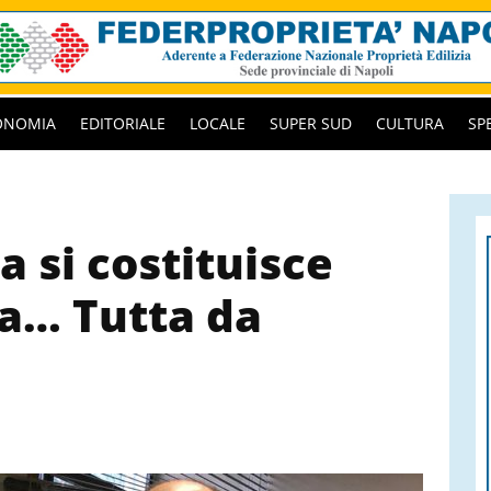
ONOMIA
EDITORIALE
LOCALE
SUPER SUD
CULTURA
SP
a si costituisce
ra… Tutta da