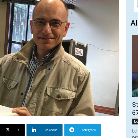
Al
St
67
Lo
X
Linkedin
Telegram
Le
pr