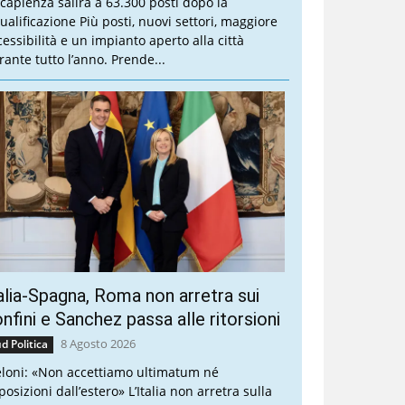
 capienza salirà a 63.300 posti dopo la
qualificazione Più posti, nuovi settori, maggiore
cessibilità e un impianto aperto alla città
rante tutto l’anno. Prende...
alia-Spagna, Roma non arretra sui
nfini e Sanchez passa alle ritorsioni
8 Agosto 2026
d Politica
loni: «Non accettiamo ultimatum né
osizioni dall’estero» L’Italia non arretra sulla