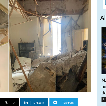
Al
Na
nu
da
Lo
X
Linkedin
Telegram