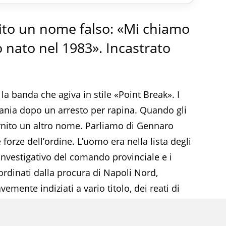
nito un nome falso: «Mi chiamo
 nato nel 1983». Incastrato
la banda che agiva in stile «Point Break». I
ania dopo un arresto per rapina. Quando gli
rnito un altro nome. Parliamo di Gennaro
forze dell’ordine. L’uomo era nella lista degli
 investigativo del comando provinciale e i
rdinati dalla procura di Napoli Nord,
emente indiziati a vario titolo, dei reati di
 aggravata dall’uso di armi, commessi con la
Una banda che sarebbe riuscita a realizzare un