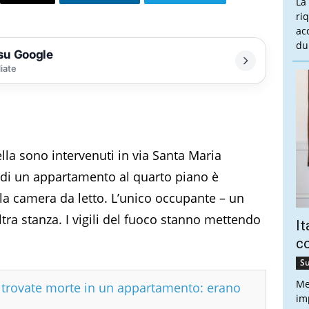
La
ri
ac
du
 su Google
liate
ella sono intervenuti in via Santa Maria
 di un appartamento al quarto piano è
alla camera da letto. L’unico occupante – un
ltra stanza. I vigili del fuoco stanno mettendo
It
co
Su
Me
e trovate morte in un appartamento: erano
imp