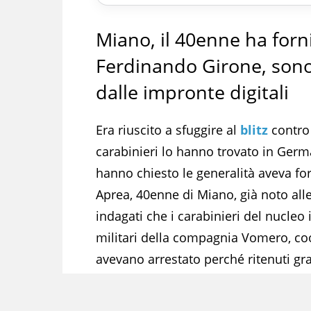
Miano, il 40enne ha for
Ferdinando Girone, sono
dalle impronte digitali
Era riuscito a sfuggire al
blitz
contro 
carabinieri lo hanno trovato in Germ
hanno chiesto le generalità aveva fo
Aprea, 40enne di Miano, già noto alle 
indagati che i carabinieri del nucleo
militari della compagnia Vomero, coo
avevano arrestato perché ritenuti grav
associazione per delinquere e rapina
tecnica del cosiddetto filo inverso. 