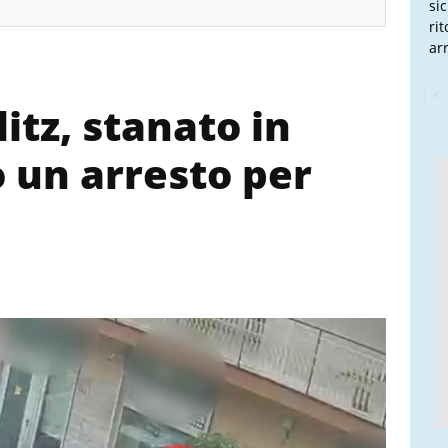
si
ri
arr
litz, stanato in
 un arresto per