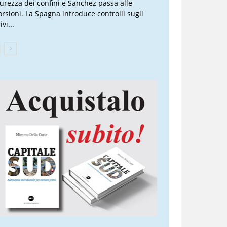
curezza dei confini e Sanchez passa alle
torsioni. La Spagna introduce controlli sugli
ivi...