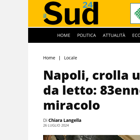
HOME
POLITICA
ATTUALITÀ
EC
Home
Locale
Napoli, crolla 
da letto: 83enn
miracolo
Di
Chiara Langella
26 LUGLIO 2024