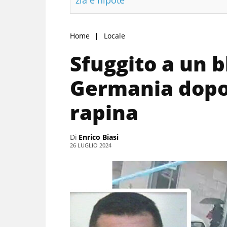
Home
Locale
Sfuggito a un b
Germania dopo
rapina
Di
Enrico Biasi
26 LUGLIO 2024