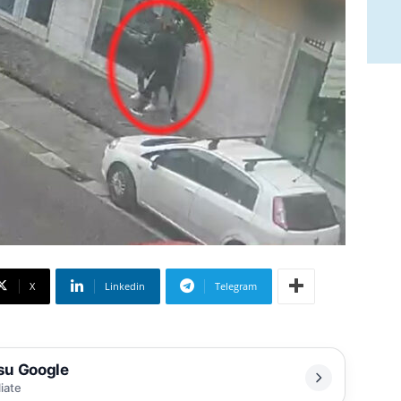
X
Linkedin
Telegram
 su Google
liate