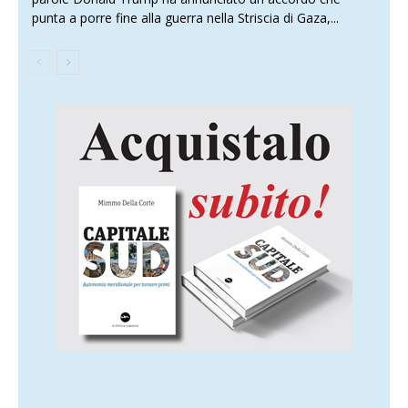
punta a porre fine alla guerra nella Striscia di Gaza,...