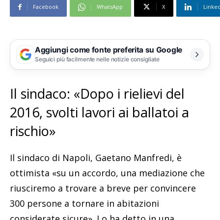
Facebook
WhatsApp
X
Linke
Aggiungi come fonte preferita su Google
Seguici più facilmente nelle notizie consigliate
Il sindaco: «Dopo i rielievi del
2016, svolti lavori ai ballatoi a
rischio»
Il sindaco di Napoli, Gaetano Manfredi, è
ottimista «su un accordo, una mediazione che
riusciremo a trovare a breve per convincere
300 persone a tornare in abitazioni
considerate sicure». Lo ha detto in una