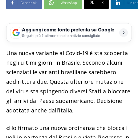
Facebook
WhatsApp
X
Linke
Aggiungi come fonte preferita su Google
Seguici più facilmente nelle notizie consigliate
Una nuova variante al Covid-19 è sta scoperta
negli ultimi giorni in Brasile. Secondo alcuni
scienziati le varianti brasiliane sarebbero
addirittura due. Questa ulteriore mutazione
del virus sta spingendo diversi Stati a bloccare
gli arrivi dal Paese sudamericano. Decisione
adottata anche dall’Italia.
«Ho firmato una nuova ordinanza che blocca i
voli in partenza dal Brasile e vieta l’ingresso in