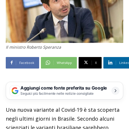
Il ministro Roberto Speranza
Facebook
WhatsApp
X
Linke
Aggiungi come fonte preferita su Google
Seguici più facilmente nelle notizie consigliate
Una nuova variante al Covid-19 è sta scoperta
negli ultimi giorni in Brasile. Secondo alcuni
scienziati le varianti brasiliane sarebbero