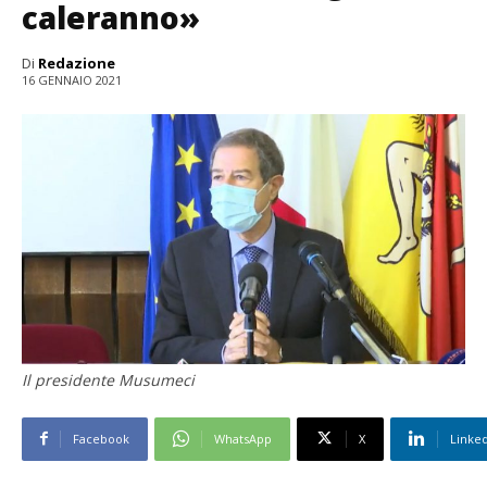
caleranno»
Di
Redazione
16 GENNAIO 2021
Il presidente Musumeci
Facebook
WhatsApp
X
Linke