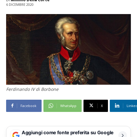
6 DICEMBRE 2020
Ferdinando IV di Borbone
Facebook
WhatsApp
X
Linke
Aggiungi come fonte preferita su Google