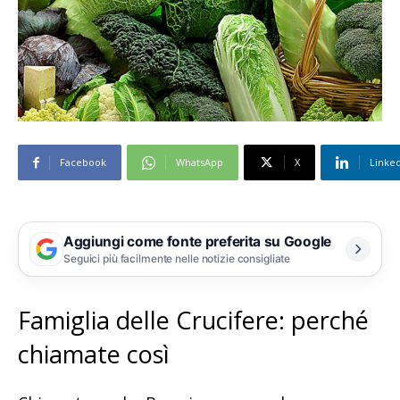
Facebook
WhatsApp
X
Linke
Aggiungi come fonte preferita su Google
Seguici più facilmente nelle notizie consigliate
Famiglia delle Crucifere: perché
chiamate così