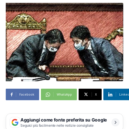
Facebook
WhatsApp
X
Linke
Aggiungi come fonte preferita su Google
Seguici più facilmente nelle notizie consigliate