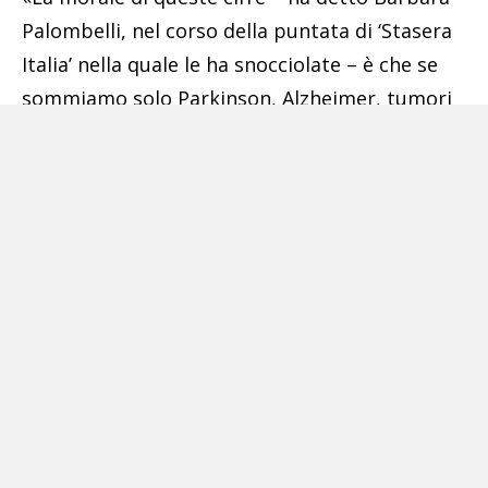
Palombelli, nel corso della puntata di ‘Stasera
Italia’ nella quale le ha snocciolate – è che se
sommiamo solo Parkinson, Alzheimer, tumori
e malattie respiratorie arriviamo a una cifra
stratosferica che probabilmente ridimensiona
i numeri che tutti i giorni ci vengono dati».
Tanto più che – senza autopsie – non
sappiamo neanche se, siano davvero Covid.
Ancora, stando alla Fondazione Hume del prof.
Ricolfi, se si considerano i 27 Paesi con
istituzioni di tipo democratico, ci si rende
conto che ben 10: Giappone, Corea del Sud,
Taiwan, Hong Kong, Australia, Nuova Zelanda,