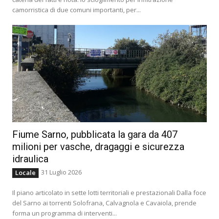
camorristica di due comuni importanti, per...
Fiume Sarno, pubblicata la gara da 407
milioni per vasche, dragaggi e sicurezza
idraulica
31 Luglio 2026
Locale
Il piano articolato in sette lotti territoriali e prestazionali Dalla foce
del Sarno ai torrenti Solofrana, Calvagnola e Cavaiola, prende
forma un programma di interventi...