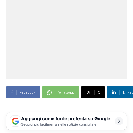
Facebook
WhatsApp
X
Linke
Aggiungi come fonte preferita su Google
Seguici più facilmente nelle notizie consigliate