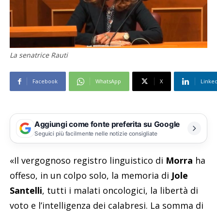
La senatrice Rauti
Facebook
WhatsApp
X
Linke
Aggiungi come fonte preferita su Google
Seguici più facilmente nelle notizie consigliate
«Il vergognoso registro linguistico di
Morra
ha
offeso, in un colpo solo, la memoria di
Jole
Santelli
, tutti i malati oncologici, la libertà di
voto e l’intelligenza dei calabresi. La somma di