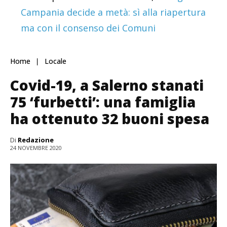
Campania decide a metà: sì alla riapertura
ma con il consenso dei Comuni
Home
Locale
Covid-19, a Salerno stanati
75 ‘furbetti’: una famiglia
ha ottenuto 32 buoni spesa
Di
Redazione
24 NOVEMBRE 2020