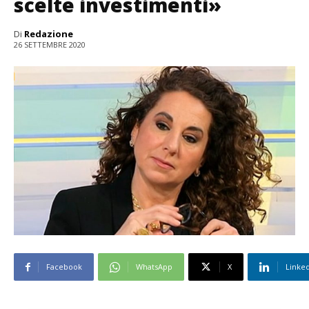
scelte investimenti»
Di
Redazione
26 SETTEMBRE 2020
Facebook
WhatsApp
X
Linke