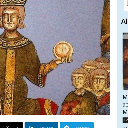
Al
Mo
ac
Mo
Lo
X
Linkedin
Telegram