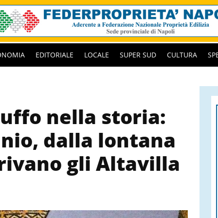
ONOMIA
EDITORIALE
LOCALE
SUPER SUD
CULTURA
SP
uffo nella storia:
nio, dalla lontana
ivano gli Altavilla