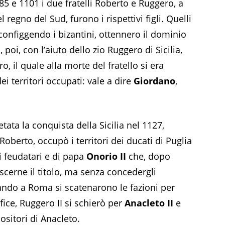
85 e 1101 i due fratelli Roberto e Ruggero, a
regno del Sud, furono i rispettivi figli. Quelli
sconfiggendo i bizantini, ottennero il dominio
 poi, con l’aiuto dello zio Ruggero di Sicilia,
o, il quale alla morte del fratello si era
ei territori occupati: vale a dire
Giordano
,
tata la conquista della Sicilia nel 1127,
 Roberto, occupò i territori dei ducati di Puglia
i feudatari e di papa
Onorio II
che, dopo
scerne il titolo, ma senza concedergli
quando a Roma si scatenarono le fazioni per
fice, Ruggero II si schierò per
Anacleto II
e
positori di Anacleto.