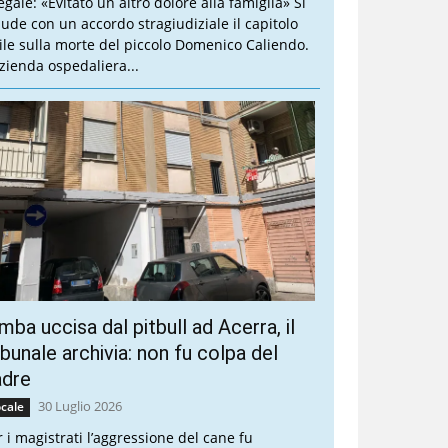
legale: «Evitato un altro dolore alla famiglia» Si
iude con un accordo stragiudiziale il capitolo
vile sulla morte del piccolo Domenico Caliendo.
Azienda ospedaliera...
mba uccisa dal pitbull ad Acerra, il
ibunale archivia: non fu colpa del
adre
30 Luglio 2026
cale
r i magistrati l’aggressione del cane fu