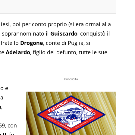
iesi, poi per conto proprio (si era ormai alla
o, soprannominato il
Guiscardo
, conquistò il
 fratello
Drogone
, conte di Puglia, si
ote
Adelardo
, figlio del defunto, tutte le sue
Pubblicità
zo e
ta
,
59, con
 II
, fu