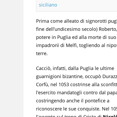
siciliano
Prima come alleato di signorotti pugl
fine dell’undicesimo secolo) Robert
potere in Puglia ed alla morte di suo
impadronì di Melfi, togliendo al nip
terre.
Cacciò, infatti, dalla Puglia le ultime
guarnigioni bizantine, occupò Duraz
Corfù, nel 1053 costrinse alla sconfit
l’esercito mandatogli contro dal papa
costringendo anche il pontefice a
riconoscere le sue conquiste. Nel 10
l’avvento sul trono di Cristo di
Nicolò