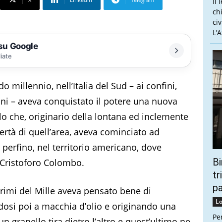
Il 
ch
ci
L’
 su Google
liate
do millennio, nell’Italia del Sud – ai confini,
lini – aveva conquistato il potere una nuova
o che, originario della lontana ed inclemente
ertà di quell’area, aveva cominciato ad
e, perfino, nel territorio americano, dove
Bi
i Cristoforo Colombo.
tr
p
primi del Mille aveva pensato bene di
Lo
endosi poi a macchia d’olio e originando una
Pe
un granello tira dietro l’altro e quest’ultimo ne