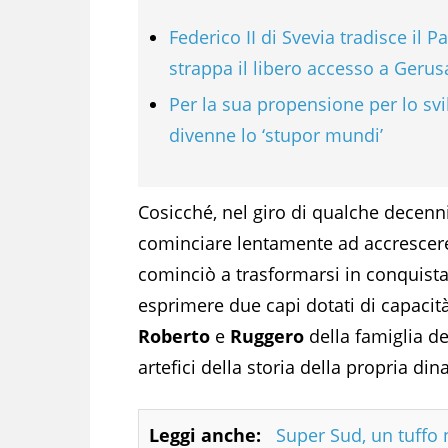
Federico II di Svevia tradisce il P
strappa il libero accesso a Gerus
Per la sua propensione per lo svil
divenne lo ‘stupor mundi’
Cosicché, nel giro di qualche decenn
cominciare lentamente ad accrescere l
cominciò a trasformarsi in conquista
esprimere due capi dotati di capacità 
Roberto
e
Ruggero
della famiglia d
artefici della storia della propria dina
Leggi anche:
Super Sud, un tuffo n