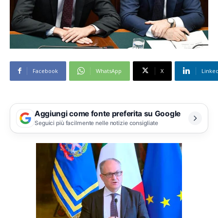
Facebook
WhatsApp
X
Linke
Aggiungi come fonte preferita su Google
Seguici più facilmente nelle notizie consigliate