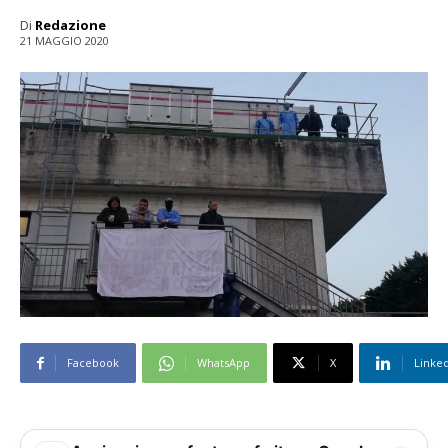
Di
Redazione
21 MAGGIO 2020
Facebook
WhatsApp
X
Linke