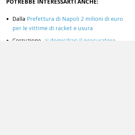
POTREBBE INTERESSARTI ANCHE:
Dalla
Prefettura di Napoli 2 milioni di euro
per le vittime di racket e usura
Corruzione,
ai domiciliari il procuratore
capo di Taranto Carlo Maria Capristo, un
ispettore e 3 imprenditori
Il decreto Rilancio
non arriva e Conte sfugge
al confronto in Parlamento. Domani esame
fiducia al Senato per Bonafede ma Renzi
tiene tutti sulla corda
Coronavirus e
Fase 2, dal Gambrinus alla
Caffetteria restano chiusi i locali storici a
Napoli