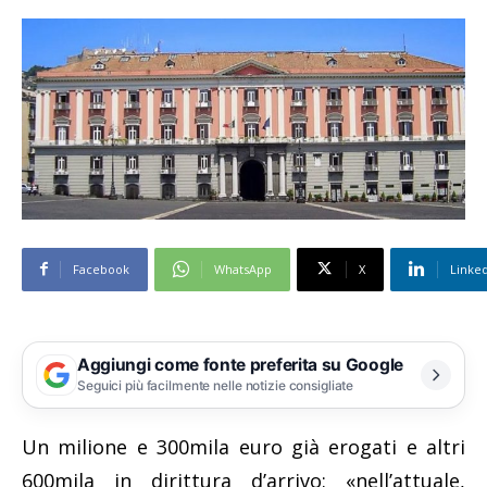
Facebook
WhatsApp
X
Linke
Aggiungi come fonte preferita su Google
Seguici più facilmente nelle notizie consigliate
Un milione e 300mila euro già erogati e altri
600mila in dirittura d’arrivo: «nell’attuale,