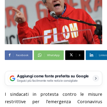
Facebook
WhatsApp
X
Linke
Aggiungi come fonte preferita su Google
Seguici più facilmente nelle notizie consigliate
I sindacati in protesta contro le misure
restrittive per l’emergenza Coronavirus