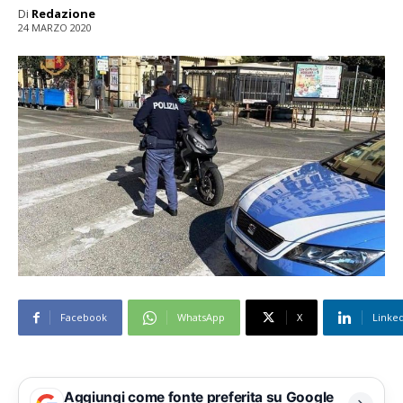
Di
Redazione
24 MARZO 2020
Facebook
WhatsApp
X
Linke
Aggiungi come fonte preferita su Google