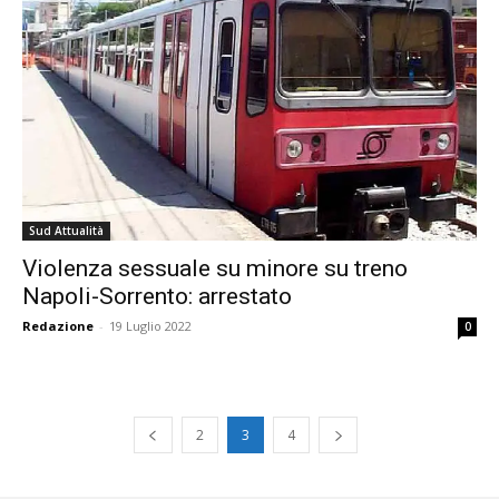
Sud Attualità
Violenza sessuale su minore su treno
Napoli-Sorrento: arrestato
Redazione
-
19 Luglio 2022
0
2
3
4