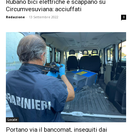
Rubano bici elettriche e scappano su
Circumvesuviana: acciuffati
Redazione
-
13 Settembre 2022
0
Locale
Portano via il bancomat, inseguiti dai