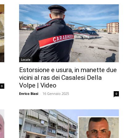
Locale
Estorsione e usura, in manette due
vicini al ras dei Casalesi Della
Volpe | Video
0
Enrico Biasi
-
16 Gennaio 2025
0