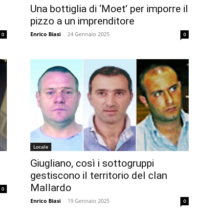
Una bottiglia di ‘Moet’ per imporre il
pizzo a un imprenditore
Enrico Biasi
-
24 Gennaio 2025
0
0
Locale
Giugliano, così i sottogruppi
gestiscono il territorio del clan
Mallardo
0
Enrico Biasi
-
19 Gennaio 2025
0