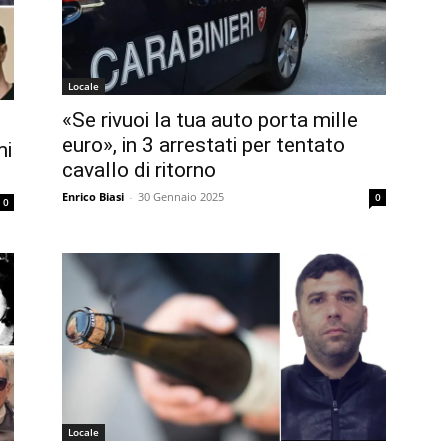
Locale
«Se rivuoi la tua auto porta mille
euro», in 3 arrestati per tentato
mi
cavallo di ritorno
Enrico Biasi
-
30 Gennaio 2025
0
0
Locale