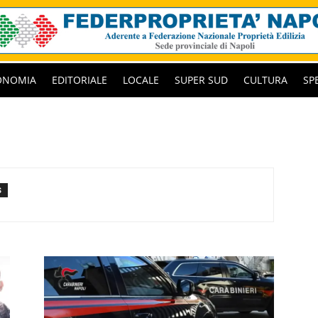
ONOMIA
EDITORIALE
LOCALE
SUPER SUD
CULTURA
SP
S