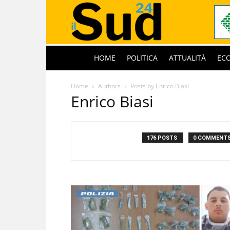
HOME
POLITICA
ATTUALITÀ
EC
Home
Authors
Posts by Enrico Biasi
Enrico Biasi
176 POSTS
0 COMMENT