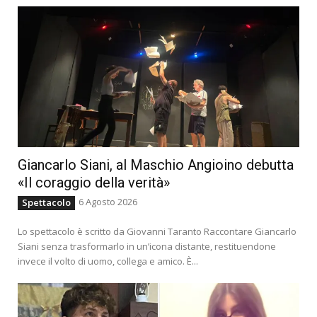
Giancarlo Siani, al Maschio Angioino debutta
«Il coraggio della verità»
6 Agosto 2026
Spettacolo
Lo spettacolo è scritto da Giovanni Taranto Raccontare Giancarlo
Siani senza trasformarlo in un’icona distante, restituendone
invece il volto di uomo, collega e amico. È...