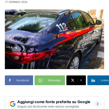
17 GENNAIO 2024
Facebook
WhatsApp
X
Linke
Aggiungi come fonte preferita su Google
Seguici più facilmente nelle notizie consigliate