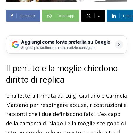
Facebook
WhatsApp
X
Linke
Aggiungi come fonte preferita su Google
Seguici più facilmente nelle notizie consigliate
Il pentito e la moglie chiedono
diritto di replica
Una lettera firmata da Luigi Giuliano e Carmela
Marzano per respingere accuse, ricostruzioni e
racconti che i due definiscono falsi. L’ex capo
della camorra di Napoli e la moglie scelgono di
intervenire dopo le interviste e i podcast del