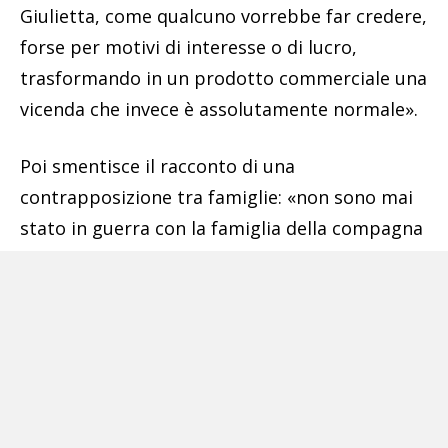
Giulietta, come qualcuno vorrebbe far credere,
forse per motivi di interesse o di lucro,
trasformando in un prodotto commerciale una
vicenda che invece è assolutamente normale».
Poi smentisce il racconto di una
contrapposizione tra famiglie: «non sono mai
stato in guerra con la famiglia della compagna
di mio figlio, sono bugie clamorose, smentite
dagli atti processuali, dalla verità storica e
giudiziaria di oltre trent’anni di camorra e da
tutto ciò che realmente è accaduto in questa
città».
Secondo l’ex capo della camorra di Napoli,