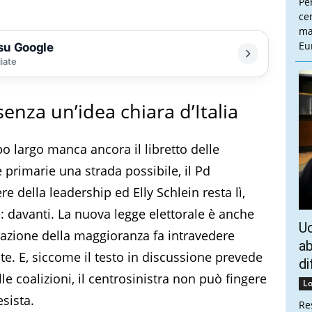
Pe
cen
ma
Eu
 su Google
liate
enza un’idea chiara d’Italia
o largo manca ancora il libretto delle
 primarie una strada possibile, il Pd
re della leadership ed Elly Schlein resta lì,
: davanti. La nuova legge elettorale è anche
Uc
razione della maggioranza fa intravedere
ab
ate. E, siccome il testo in discussione prevede
di
le coalizioni, il centrosinistra non può fingere
Lo
sista.
Re