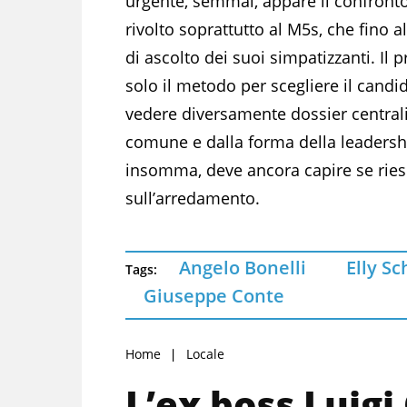
urgente, semmai, appare il confronto
rivolto soprattutto al M5s, che fino 
di ascolto dei suoi simpatizzanti. Il
solo il metodo per scegliere il candi
vedere diversamente dossier centrali
comune e dalla forma della leadershi
insomma, deve ancora capire se riesce
sull’arredamento.
Angelo Bonelli
Elly Sc
Tags:
Giuseppe Conte
Home
Locale
L’ex boss Luigi