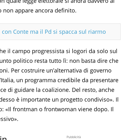
 quale legge elettorale si andrà davvero al
so non appare ancora definito.
sa con Conte ma il Pd si spacca sul riarmo
che il campo progressista si logori da solo sul
to politico resta tutto lì: non basta dire che
i. Per costruire un’alternativa di governo
l’Italia, un programma credibile da presentare
pace di guidare la coalizione. Del resto, anche
Adesso è importante un progetto condiviso». Il
o: «Il frontman o frontwoman viene dopo. Il
ssivo».
in
Pubblicità