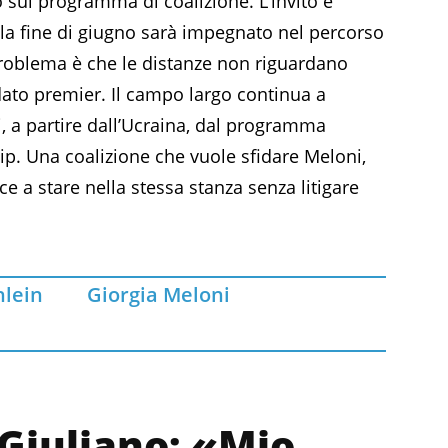
 sul programma di coalizione. L’invito è
alla fine di giugno sarà impegnato nel percorso
 problema è che le distanze non riguardano
dato premier. Il campo largo continua a
, a partire dall’Ucraina, dal programma
p. Una coalizione che vuole sfidare Meloni,
 a stare nella stessa stanza senza litigare
hlein
Giorgia Meloni
 Giuliano: «Mio