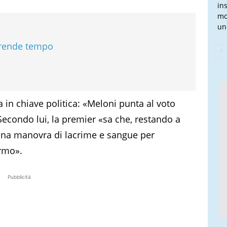
in
mo
un 
 prende tempo
a in chiave politica: «Meloni punta al voto
Secondo lui, la premier «sa che, restando a
una manovra di lacrime e sangue per
armo».
Pubblicità