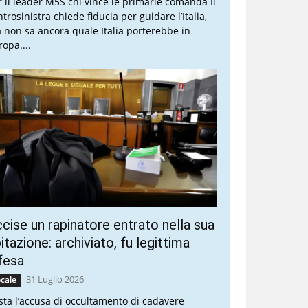
r il leader M5S chi vince le primarie comanda Il
trosinistra chiede fiducia per guidare l’Italia,
 non sa ancora quale Italia porterebbe in
ropa....
cise un rapinatore entrato nella sua
itazione: archiviato, fu legittima
fesa
31 Luglio 2026
cale
sta l’accusa di occultamento di cadavere