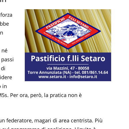
forza
ebbe
un
e né
 passi
 di
idere
 in
M5s. Per ora, però, la pratica non è
un federatore, magari di area centrista. Più