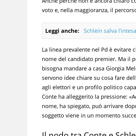
Anche perché non è ancora chiaro con
voto e, nella maggioranza, il percor
Leggi anche:
Schlein salva l’inte
La linea prevalente nel Pd è evitare 
nome del candidato premier. Ma il pun
bisogna mandare a casa Giorgia Melon
servono idee chiare su cosa fare del
agli elettori e un profilo politico ca
Conte ha alleggerito la pressione: «
nome, ha spiegato, può arrivare dop
soggetto viene in un momento succe
Il nodo tra Conte e Schle