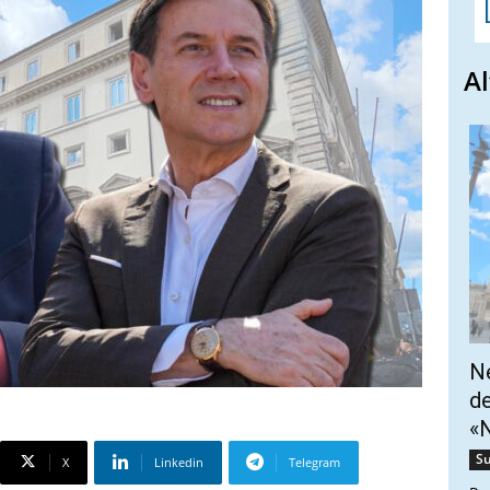
Al
Ne
de
«N
Su
X
Linkedin
Telegram